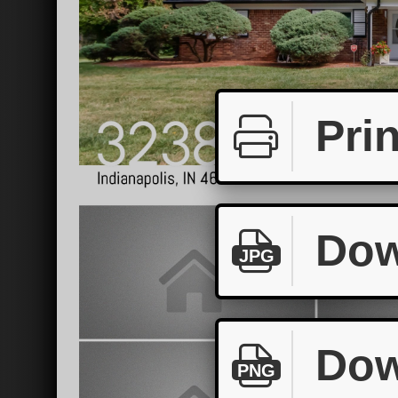
Prin
Dow
JPG
Dow
PNG