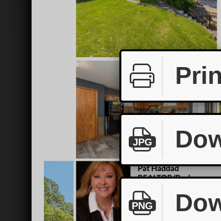
Prin
Dow
JPG
Dow
PNG