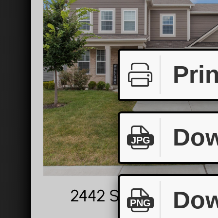
Prin
Dow
JPG
Dow
PNG