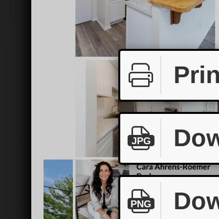
Prin
Dow
JPG
Dow
PNG