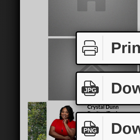
Prin
Dow
JPG
Dow
PNG