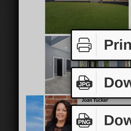
Prin
Dow
JPG
Dow
PNG