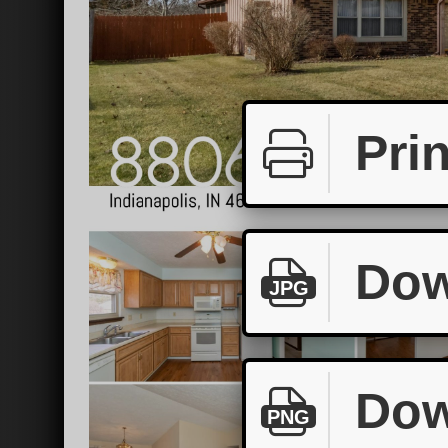
Prin
Dow
JPG
Dow
PNG